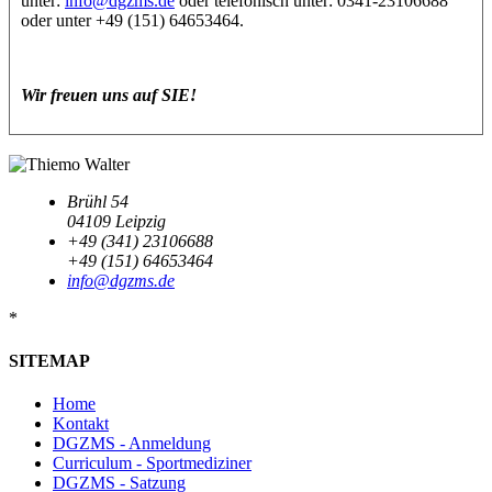
unter:
info@dgzms.de
oder telefonisch unter: 0341-23106688
oder unter +49 (151) 64653464.
Wir freuen uns auf SIE!
Brühl 54
04109 Leipzig
+49 (341) 23106688
+49 (151) 64653464
info@dgzms.de
*
SITEMAP
Home
Kontakt
DGZMS - Anmeldung
Curriculum - Sportmediziner
DGZMS - Satzung