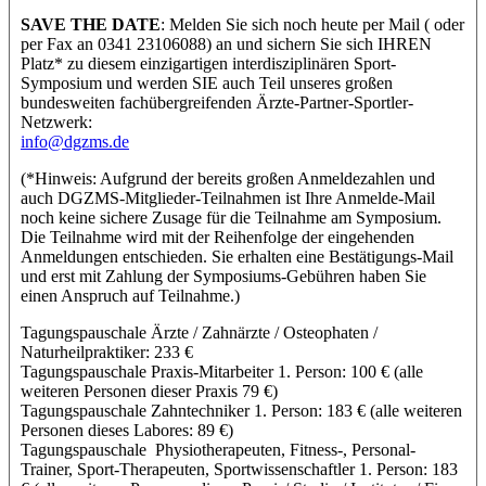
SAVE THE DATE
: Melden Sie sich noch heute per Mail ( oder
per Fax an 0341 23106088) an und sichern Sie sich IHREN
Platz* zu diesem einzigartigen interdisziplinären Sport-
Symposium und werden SIE auch Teil unseres großen
bundesweiten fachübergreifenden Ärzte-Partner-Sportler-
Netzwerk:
info@dgzms.de
(*Hinweis: Aufgrund der bereits großen Anmeldezahlen und
auch DGZMS-Mitglieder-Teilnahmen ist Ihre Anmelde-Mail
noch keine sichere Zusage für die Teilnahme am Symposium.
Die Teilnahme wird mit der Reihenfolge der eingehenden
Anmeldungen entschieden. Sie erhalten eine Bestätigungs-Mail
und erst mit Zahlung der Symposiums-Gebühren haben Sie
einen Anspruch auf Teilnahme.)
Tagungspauschale Ärzte / Zahnärzte / Osteophaten /
Naturheilpraktiker: 233 €
Tagungspauschale Praxis-Mitarbeiter 1. Person: 100 € (alle
weiteren Personen dieser Praxis 79 €)
Tagungspauschale Zahntechniker 1. Person: 183 € (alle weiteren
Personen dieses Labores: 89 €)
Tagungspauschale Physiotherapeuten, Fitness-, Personal-
Trainer, Sport-Therapeuten, Sportwissenschaftler 1. Person: 183