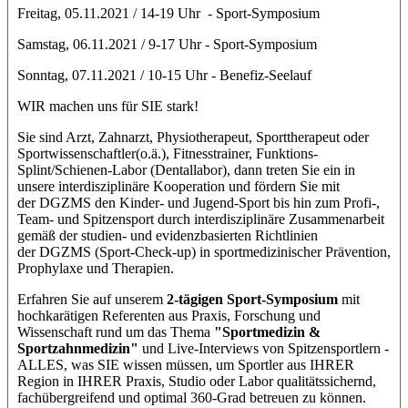
Freitag, 05.11.2021 / 14-19 Uhr - Sport-Symposium
Samstag, 06.11.2021 / 9-17 Uhr - Sport-Symposium
Sonntag, 07.11.2021 / 10-15 Uhr - Benefiz-Seelauf
WIR machen uns für SIE stark!
Sie sind Arzt, Zahnarzt, Physiotherapeut, Sporttherapeut oder
Sportwissenschaftler(o.ä.), Fitnesstrainer, Funktions-
Splint/Schienen-Labor (Dentallabor), dann treten Sie ein in
unsere interdisziplinäre Kooperation und fördern Sie mit
der
DGZMS
den Kinder- und Jugend-Sport bis hin zum Profi-,
Team- und Spitzensport durch interdisziplinäre Zusammenarbeit
gemäß der studien- und evidenzbasierten Richtlinien
der
DGZMS
(
Sport-Check-up
) in sportmedizinischer Prävention,
Prophylaxe und Therapien.
Erfahren Sie auf unserem
2-tägigen Sport-Symposium
mit
hochkarätigen Referenten aus Praxis, Forschung und
Wissenschaft rund um das Thema
"Sportmedizin &
Sportzahnmedizin"
und Live-Interviews von Spitzensportlern -
ALLES, was SIE wissen müssen, um Sportler aus IHRER
Region in IHRER Praxis, Studio oder Labor qualitätssichernd,
fachübergreifend und optimal 360-Grad betreuen zu können.